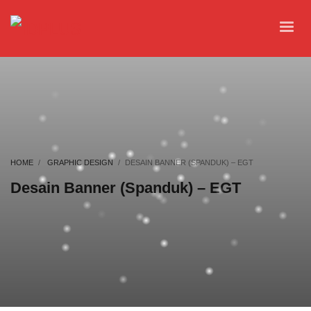
HOME
GRAPHIC DESIGN
DESAIN BANNER (SPANDUK) – EGT
Desain Banner (Spanduk) – EGT