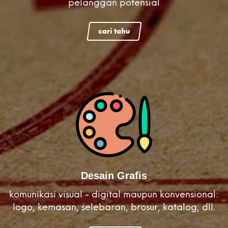
pelanggan potensial
cari tahu
Desain Grafis
komunikasi visual - digital maupun konvensional:
logo, kemasan, selebaran, brosur, katalog, dll.