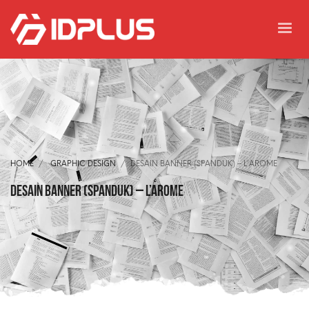
HOME
GRAPHIC DESIGN
DESAIN BANNER (SPANDUK) – L’AROME
Desain Banner (Spanduk) – L’AROME