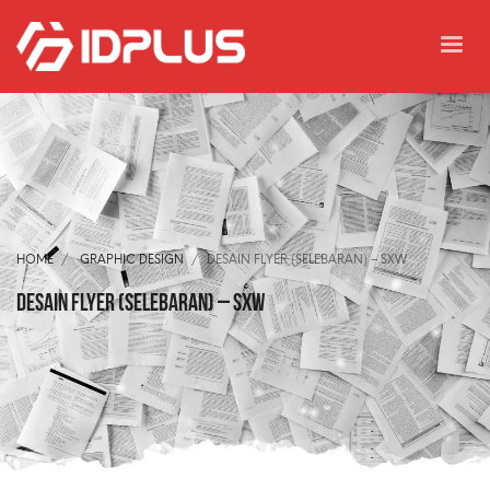
HOME
GRAPHIC DESIGN
DESAIN FLYER (SELEBARAN) – SXW
Desain Flyer (Selebaran) – SXW