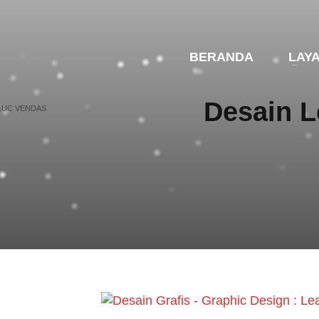
BERANDA
LAY
Desain L
 LUC VENDAS