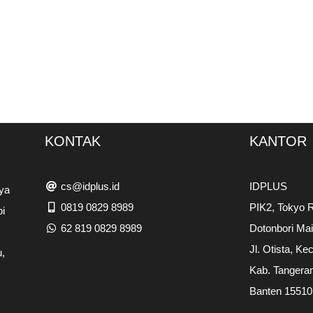
KONTAK
KANTOR
cs@idplus.id
IDPLUS
ya
0819 0829 8989
PIK2, Tokyo R
pi
62 819 0829 8989
Dotonbori Ma
Jl. Otista, Ke
,
Kab. Tangera
Banten 15510