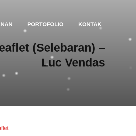
ANAN
PORTOFOLIO
KONTAK
eaflet (Selebaran) –
Luc Vendas