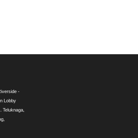
iverside -
in Lobby
c. Teluknaga,
ng,