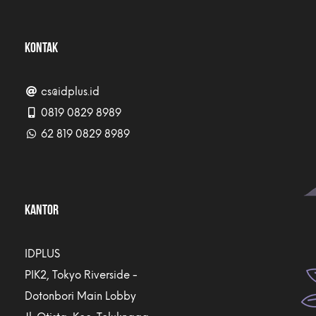
KONTAK
cs@idplus.id
0819 0829 8989
62 819 0829 8989
KANTOR
IDPLUS
PIK2, Tokyo Riverside -
Dotonbori Main Lobby