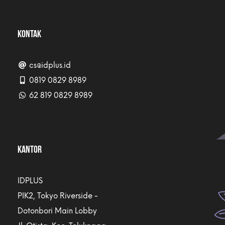
KONTAK
cs@idplus.id
0819 0829 8989
62 819 0829 8989
KANTOR
IDPLUS
PIK2, Tokyo Riverside -
Dotonbori Main Lobby