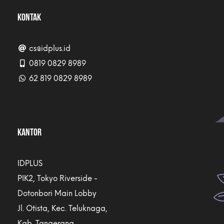
KONTAK
cs@idplus.id
0819 0829 8989
62 819 0829 8989
KANTOR
IDPLUS
PIK2, Tokyo Riverside -
Dotonbori Main Lobby
Jl. Otista, Kec. Teluknaga,
Kab. Tangerang,