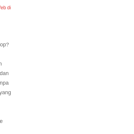
eb di
hop?
n
 dan
anpa
 yang
ke