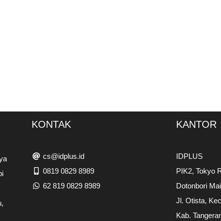
KONTAK
KANTOR
cs@idplus.id
IDPLUS
ya
0819 0829 8989
PIK2, Tokyo R
pi
62 819 0829 8989
Dotonbori Ma
Jl. Otista, Ke
,
Kab. Tangera