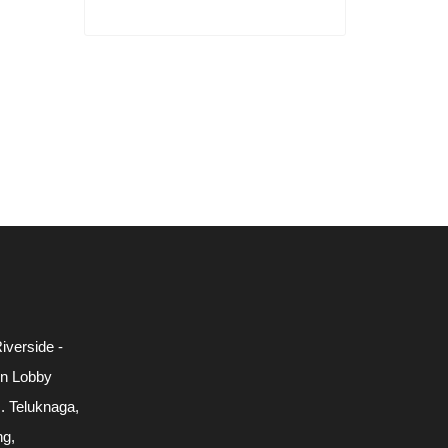
iverside -
in Lobby
c. Teluknaga,
ng,